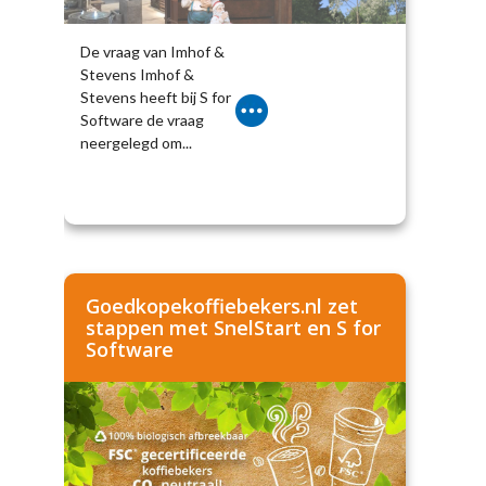
De vraag van Imhof &
Stevens Imhof &
Stevens heeft bij S for
Software de vraag
neergelegd om...
Goedkopekoffiebekers.nl zet
stappen met SnelStart en S for
Software