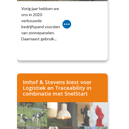
Vorig jaar hebben we
ons in 2020
verbouwde
bedrijfspand voorzien
van zonnepanelen.
Daarnaast gebruik...
Imhof & Stevens kiest voor
Logistiek en Traceability in
combinatie met SnelStart