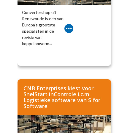
Convertershop uit
Renswoude is een van
Europa's grootste
specialisten in de
revisie van
koppelomvorm...
CNB Enterprises kiest voor
SnelStart inControle i.c.m.
Logistieke software van S for
Software