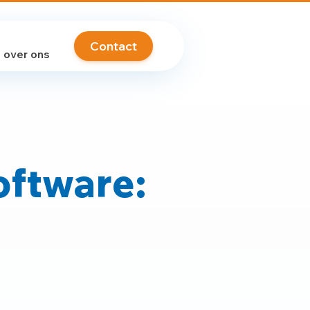
Contact
over ons
oftware: