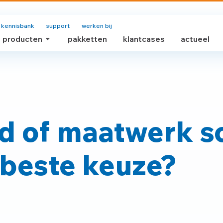
kennisbank
support
werken bij
producten
pakketten
klantcases
actueel
d of maatwerk s
 beste keuze?