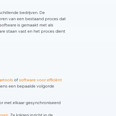
chillende bedrijven. De
seren van een bestaand proces dat
software is gemaakt met als
are staan vast en het proces dient
etools
of
software voor efficiënt
lgens een bepaalde volgorde
r met elkaar gesynchroniseerd
nsen
. Ze krijgen inzicht in de