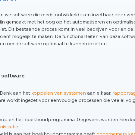
 we software die reeds ontwikkeld is en inzetbaar door vers
 zijn gemaakt met het oog op het automatiseren en optimali
et. Dit bestaande proces komt in veel bedrijven voor en de 
ciënt mogelijk te maken. De functionaliteiten van deze softw
en om de software optimaal te kunnen inzetten.
 software
. Denk aan het
koppelen van systemen
aan elkaar,
rapportag
are wordt ingezet voor eenvoudige processen die veelal vo
hop en het boekhoudprogramma. Gegevens worden hierdoo
istratie
.
peld is aan het boekhoudprogramma geeft
ondernemers ka