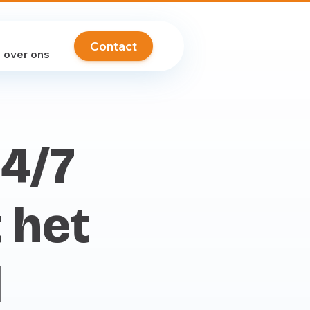
Contact
over ons
24/7
 het
l