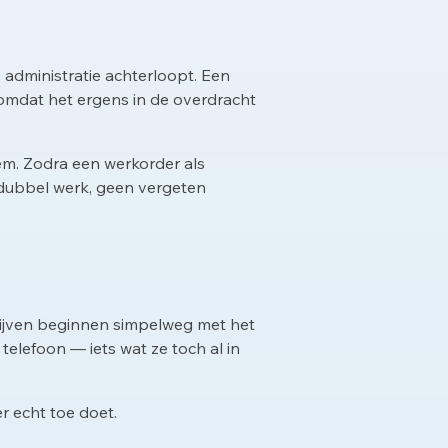
 administratie achterloopt. Een
 omdat het ergens in de overdracht
eem. Zodra een werkorder als
 dubbel werk, geen vergeten
drijven beginnen simpelweg met het
elefoon — iets wat ze toch al in
r echt toe doet.