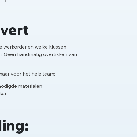
evert
ke werkorder en welke klussen
jn. Geen handmatig overtikken van
 maar voor het hele team:
nodigde materialen
ker
ing: