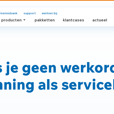
kennisbank
support
werken bij
producten
pakketten
klantcases
actueel
s je geen werkor
nning als service