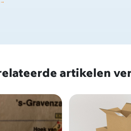
 →
erelateerde artikelen v