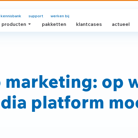
kennisbank
support
werken bij
producten
pakketten
klantcases
actueel
marketing: op 
dia platform mo