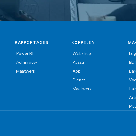
GRATIS TELEFONISCH CONSULT
RAPPORTAGES
KOPPELEN
MA
Power BI
Webshop
Log
Adminview
Kassa
ED
Maatwerk
App
Bar
Dienst
Voo
Maatwerk
Pak