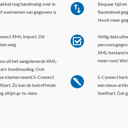
Voordelen S-Con
akket nog handmatig over in
Bespaar tijd en
tief overnemen van gegevens is
Razendsnel gege
Nooit meer geg
onnect XML-Import. Dit
Veilig data uitw
uten weg.
persoonsgegeven
XML-bestand en 
meer rond. Wel 
ns uit het aangeleverde XML-
Start-boekhouding. Ook
uwe klanten neemt S-Connect
S-Connect herke
Start. Zo kan de betreffende
een nieuw artik