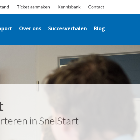
stand
Ticket aanmaken
Kennisbank
Contact
pport
Over ons
Succesverhalen
Blog
t
teren in SnelStart