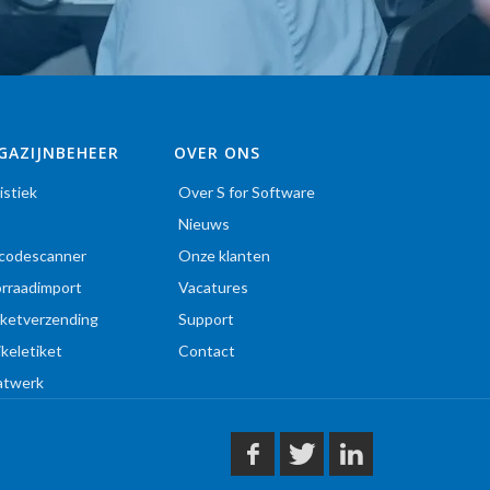
GAZIJNBEHEER
OVER ONS
istiek
Over S for Software
I
Nieuws
codescanner
Onze klanten
rraadimport
Vacatures
ketverzending
Support