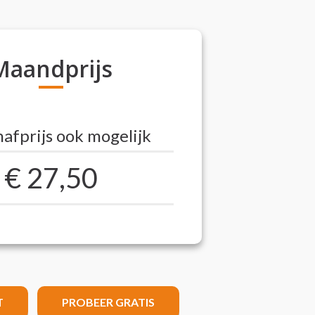
geldt ook voor klanten.
Maandprijs
afprijs ook mogelijk
€ 27,50