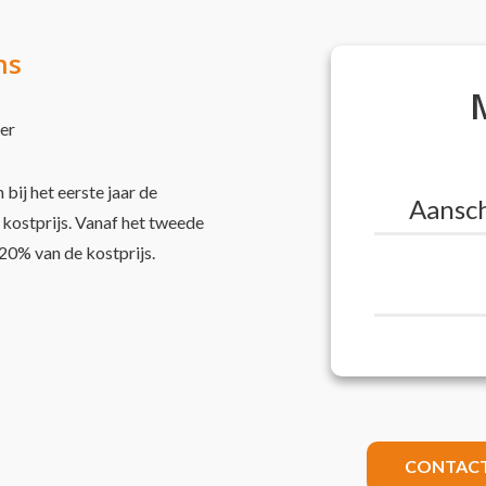
g altijd up-to-date.
SnelStart. Dat 
ns
er
 bij het eerste jaar de
Aansch
kostprijs. Vanaf het tweede
0% van de kostprijs.