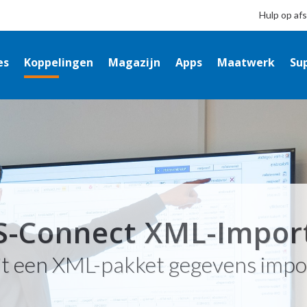
Hulp op af
es
Koppelingen
Magazijn
Apps
Maatwerk
Su
S-Connect XML-Impor
t een XML-pakket gegevens impor