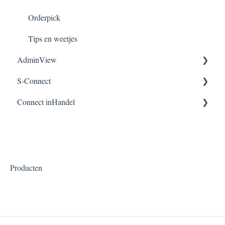
Orderpick
Tips en weetjes
AdminView
S-Connect
Installatie
Connect inHandel
Functies Adminview
Algemeen
Webshopkoppelingen
Webshopkoppelingen
Betaalproviders
Algemeen
Koppeling Excel
SnelStart
Producten
Koppeling diensten
XML