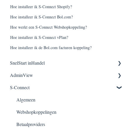
Hoe installeer ik S-Connect Shopify?
Hoe installeer ik S-Connect Bol.com?
Hoe werkt een S-Connect Webshopkoppeling?
Hoe installeer ik S-Connect vPlan?
Hoe installeer ik de Bol.com facturen koppeling?
SnelStart inHandel
AdminView
Algemene instellingen
S-Connect
Pakketverzender
Installatie
Telmodule
Functies Adminview
Algemeen
Orderpick
Webshopkoppelingen
Tips en weetjes
Betaalproviders