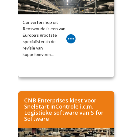
Convertershop uit
Renswoude is een van
Europa's grootste
specialisten in de
revisie van
koppelomvorm...
CNB Enterprises kiest voor
SnelStart inControle i.c.m.
Logistieke software van S for
Software