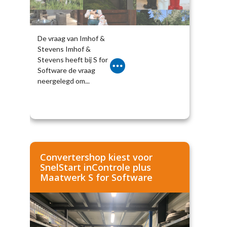
De vraag van Imhof &
Stevens Imhof &
Stevens heeft bij S for
Software de vraag
neergelegd om...
Convertershop kiest voor
SnelStart inControle plus
Maatwerk S for Software