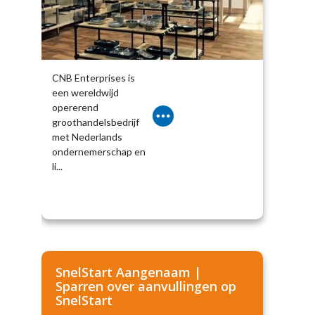
CNB Enterprises is
een wereldwijd
opererend
groothandelsbedrijf
met Nederlands
ondernemerschap en
li...
SnelStart Aangenaam |
Sparren over aanvullingen op
SnelStart