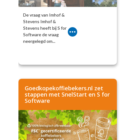
De vraag van Imhof &
Stevens Imhof &
Stevens heeft bij S for
Software de vraag
neergelegd om...
Goedkopekoffiebekers.nl zet
stappen met SnelStart en S for
Software