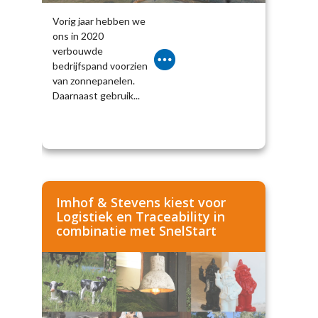
Vorig jaar hebben we
ons in 2020
verbouwde
bedrijfspand voorzien
van zonnepanelen.
Daarnaast gebruik...
Imhof & Stevens kiest voor
Logistiek en Traceability in
combinatie met SnelStart