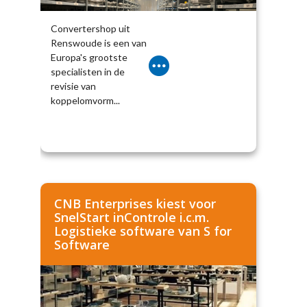
Convertershop uit
Renswoude is een van
Europa's grootste
specialisten in de
revisie van
koppelomvorm...
CNB Enterprises kiest voor
SnelStart inControle i.c.m.
Logistieke software van S for
Software